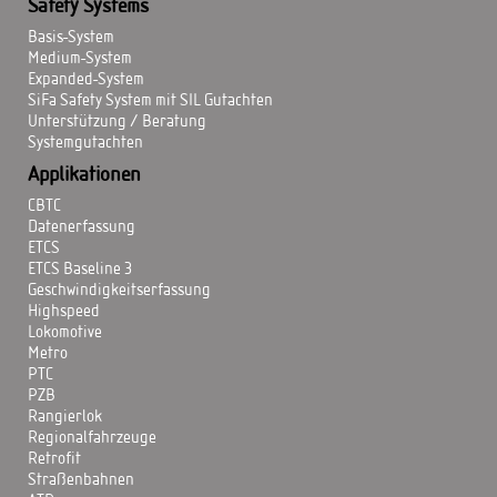
Safety Systems
Basis-System
Medium-System
Expanded-System
SiFa Safety System mit SIL Gutachten
Unterstützung / Beratung
Systemgutachten
Applikationen
CBTC
Datenerfassung
ETCS
ETCS Baseline 3
Geschwindigkeitserfassung
Highspeed
Lokomotive
Metro
PTC
PZB
Rangierlok
Regionalfahrzeuge
Retrofit
Straßenbahnen