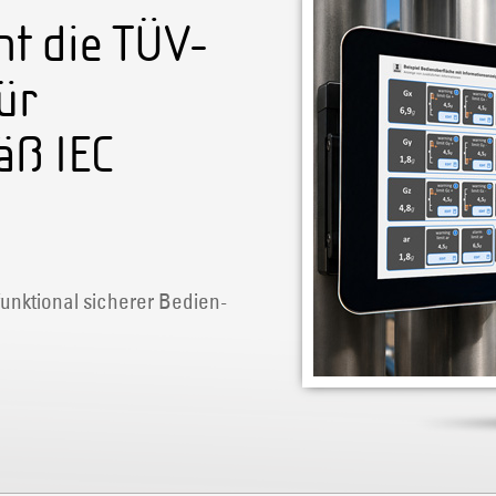
ht die TÜV-
ür
äß IEC
funktional sicherer Bedien-