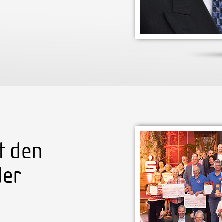
t den
der