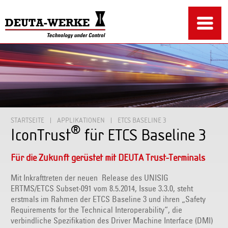
STARTSEITE
APPLIKATIONEN
ETCS BASELINE 3
®
IconTrust
für ETCS Baseline 3
Für die Zukunft gerüstet mit DEUTA Trust-Terminals
Mit Inkrafttreten der neuen Release des UNISIG
ERTMS/ETCS Subset-091 vom 8.5.2014, Issue 3.3.0, steht
erstmals im Rahmen der ETCS Baseline 3 und ihren „Safety
Requirements for the Technical Interoperability“, die
verbindliche Spezifikation des Driver Machine Interface (DMI)