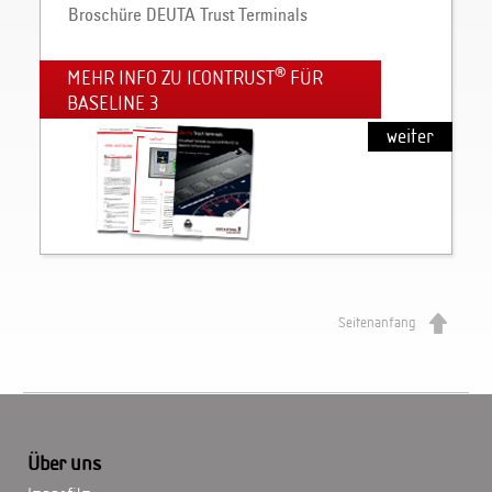
Broschüre DEUTA Trust Terminals
®
MEHR INFO ZU ICONTRUST
FÜR
BASELINE 3
weiter
Seitenanfang
Über uns