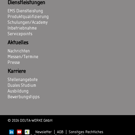
Dienstleistungen
EMS Dienstleistung
Produktqualifizierung
Schulungen/Academy
Inbetriebnahme
Servicepoints
Aktuelles
Nachrichten
Messen/Termine
Presse
Karriere
Stellenangebote
Duales Studium
Ausbildung
Bewerbungstipps
© 2026 DEUTA-WERKE GmbH
Newsletter
AGB
Sonstiges Rechtliches