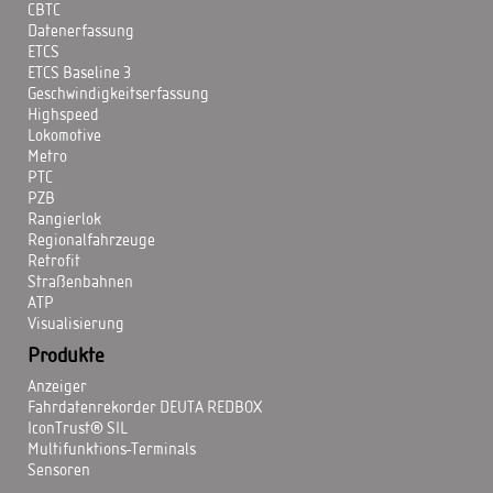
CBTC
Datenerfassung
ETCS
ETCS Baseline 3
Geschwindigkeitserfassung
Highspeed
Lokomotive
Metro
PTC
PZB
Rangierlok
Regionalfahrzeuge
Retrofit
Straßenbahnen
ATP
Visualisierung
Produkte
Anzeiger
Fahrdatenrekorder DEUTA REDBOX
IconTrust® SIL
Multifunktions-Terminals
Sensoren