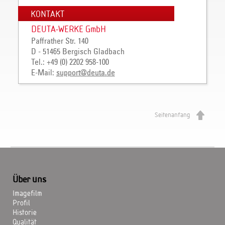
KONTAKT
DEUTA-WERKE GmbH
Paffrather Str. 140
D - 51465 Bergisch Gladbach
Tel.: +49 (0) 2202 958-100
E-Mail:
support
@
deuta
.
de
Seitenanfang
Über uns
Imagefilm
Profil
Historie
Qualität