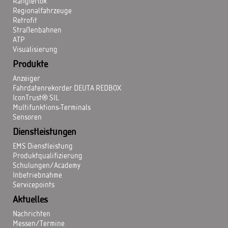
Rangierlok
Regionalfahrzeuge
Retrofit
Straßenbahnen
ATP
Visualisierung
Produkte
Anzeiger
Fahrdatenrekorder DEUTA REDBOX
IconTrust® SIL
Multifunktions-Terminals
Sensoren
Dienstleistungen
EMS Dienstleistung
Produktqualifizierung
Schulungen/Academy
Inbetriebnahme
Servicepoints
Aktuelles
Nachrichten
Messen/Termine