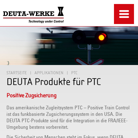
STARTSEITE
APPLIKATIONEN
PTC
DEUTA Produkte für PTC
Positive Zugsicherung
Das amerikanische Zugleitsystem PTC – Positive Train Control
ist das funkbasierte Zugsicherungssystem in den USA. Die
DEUTA PTC-Produkte sind für die Integration in die FRA/IEEE-
Umgebung bestens vorbereitet.
Die Sicherheit von Menschen steht im Fokus, wenn DEUTA