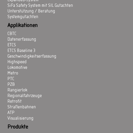
Expanded-System
SiFa Safety System mit SIL Gutachten
Unterstützung / Beratung
Systemgutachten
Applikationen
CBTC
Datenerfassung
ETCS
ETCS Baseline 3
Geschwindigkeitserfassung
Highspeed
Lokomotive
Metro
PTC
PZB
Rangierlok
Regionalfahrzeuge
Retrofit
Straßenbahnen
ATP
Visualisierung
Produkte