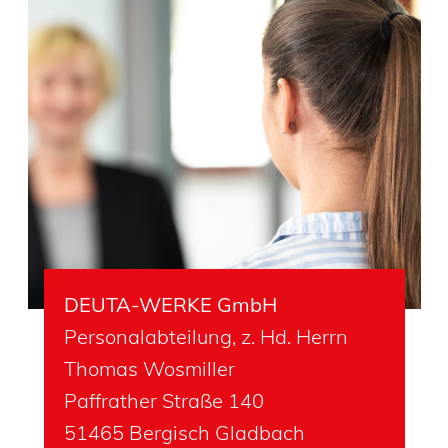
DEUTA-WERKE GmbH
Personalabteilung, z. Hd. Herrn
Thomas Wosmiller
Paffrather Straße 140
51465 Bergisch Gladbach