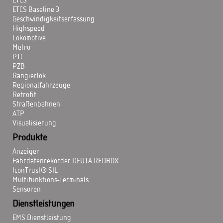
ETCS
ETCS Baseline 3
Geschwindigkeitserfassung
Highspeed
Lokomotive
Metro
PTC
PZB
Rangierlok
Regionalfahrzeuge
Retrofit
Straßenbahnen
ATP
Visualisierung
Produkte
Anzeiger
Fahrdatenrekorder DEUTA REDBOX
IconTrust® SIL
Multifunktions-Terminals
Sensoren
Dienstleistungen
EMS Dienstleistung