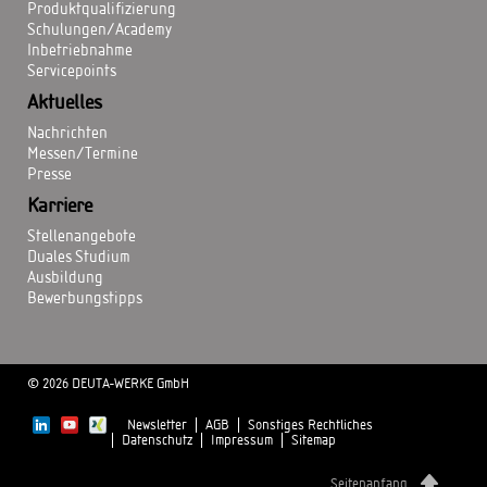
Produktqualifizierung
Schulungen/Academy
Inbetriebnahme
Servicepoints
Aktuelles
Nachrichten
Messen/Termine
Presse
Karriere
Stellenangebote
Duales Studium
Ausbildung
Bewerbungstipps
© 2026 DEUTA-WERKE GmbH
Newsletter
AGB
Sonstiges Rechtliches
Datenschutz
Impressum
Sitemap
Seitenanfang