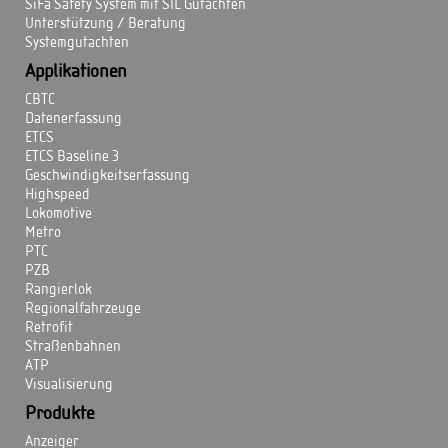
SiFa Safety System mit SIL Gutachten
Unterstützung / Beratung
Systemgutachten
Applikationen
CBTC
Datenerfassung
ETCS
ETCS Baseline 3
Geschwindigkeitserfassung
Highspeed
Lokomotive
Metro
PTC
PZB
Rangierlok
Regionalfahrzeuge
Retrofit
Straßenbahnen
ATP
Visualisierung
Produkte
Anzeiger