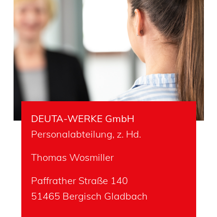
DEUTA-WERKE GmbH
Personalabteilung, z. Hd.
Thomas Wosmiller
Paffrather Straße 140
51465 Bergisch Gladbach