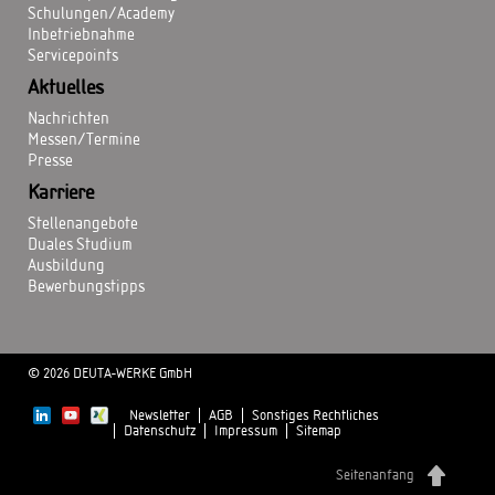
Schulungen/Academy
Inbetriebnahme
Servicepoints
Aktuelles
Nachrichten
Messen/Termine
Presse
Karriere
Stellenangebote
Duales Studium
Ausbildung
Bewerbungstipps
© 2026 DEUTA-WERKE GmbH
Newsletter
AGB
Sonstiges Rechtliches
Datenschutz
Impressum
Sitemap
Seitenanfang