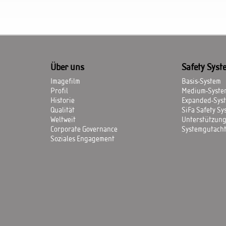
Über uns
Safety Syst
Imagefilm
Basis-System
Profil
Medium-Syste
Historie
Expanded-Sys
Qualität
SiFa Safety Sy
Weltweit
Unterstützung
Corporate Governance
Systemgutach
Soziales Engagement