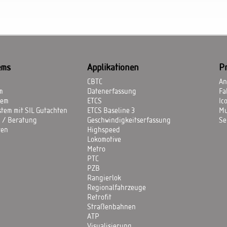
ems
Applikationen
P
CBTC
An
m
Datenerfassung
Fa
tem
ETCS
Ic
stem mit SIL Gutachten
ETCS Baseline 3
Mu
 / Beratung
Geschwindigkeitserfassung
Se
ten
Highspeed
Lokomotive
Metro
PTC
PZB
Rangierlok
Regionalfahrzeuge
Retrofit
Straßenbahnen
ATP
Visualisierung