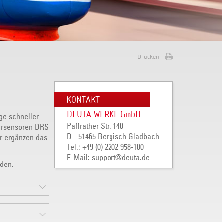
Drucken
KONTAKT
DEUTA-WERKE GmbH
ge schneller
Paffrather Str. 140
darsensoren DRS
D - 51465 Bergisch Gladbach
r ergänzen das
Tel.: +49 (0) 2202 958-100
E-Mail:
support
@
deuta
.
de
den.