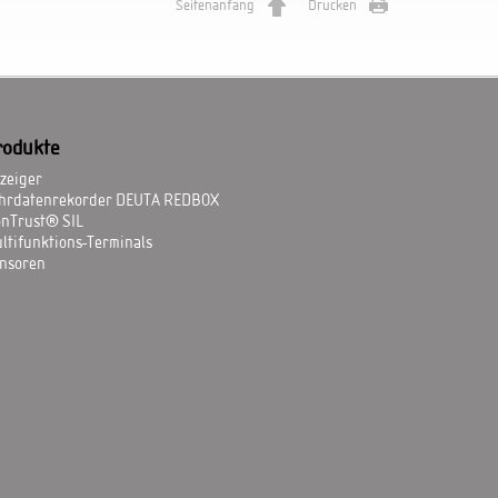
Seitenanfang
Drucken
rodukte
zeiger
hrdatenrekorder DEUTA REDBOX
onTrust® SIL
ltifunktions-Terminals
nsoren