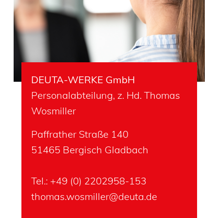
DEUTA-WERKE GmbH
Personalabteilung, z. Hd. Thomas
Wosmiller
Paffrather Straße 140
51465 Bergisch Gladbach
Tel.:
+49 (0) 2202958-1
53
thomas.wosmiller@deuta.de