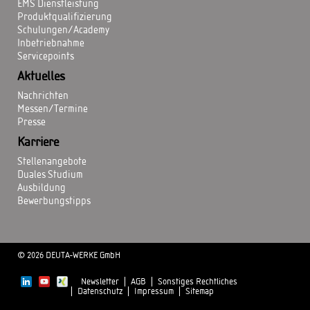
EMS Dienstleistung
Produktqualifizierung
Schulungen/Academy
Inbetriebnahme
Servicepoints
Aktuelles
Nachrichten
Messen/Termine
Presse
Karriere
Stellenangebote
Duales Studium
Ausbildung
Bewerbungstipps
© 2026 DEUTA-WERKE GmbH
Newsletter
AGB
Sonstiges Rechtliches
Datenschutz
Impressum
Sitemap