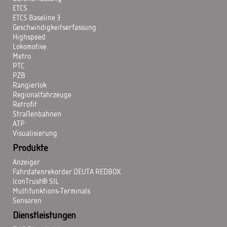
ETCS
ETCS Baseline 3
Geschwindigkeitserfassung
Highspeed
Lokomotive
Metro
PTC
PZB
Rangierlok
Regionalfahrzeuge
Retrofit
Straßenbahnen
ATP
Visualisierung
Produkte
Anzeiger
Fahrdatenrekorder DEUTA REDBOX
IconTrust® SIL
Multifunktions-Terminals
Sensoren
Dienstleistungen