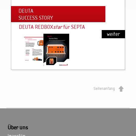
DEUTA
SUCCESS STORY
DEUTA REDBOX
star
für SEPTA
weiter
Seitenanfang
Über uns